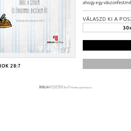
ahogy egy vászonfestmén
VÁLASZD KI A PO
30
OK 28:7
.hu
©
BIBLIA
POSZTER
Minden jog fenntarva.