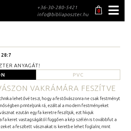
+36-30-280-5421
0
info@bibliaposzter.hu
Poszterek
Art
Fekete-Fehér
Gyerekszoba
 28:7
Romantikus
SZTER ANYAGÁT!
Modern
ON
PVC
Természet
VÁSZON VAKRÁMÁRA FESZÍTVE
Város
hnika lehetővé teszi, hogy a festővászonra ne csak festményt
Vintage
inőségben printeljünk rá, ezáltal a modern festményeket
vásznat ezután egy fa keretre feszítjük, ezt hívjuk
Angol nyelvű poszterek
a fa keret vastagságától függően a kép szélén is továbbfut a
Inspirációk
eket a feszített vásznakat is keretbe lehet foglalni, mint