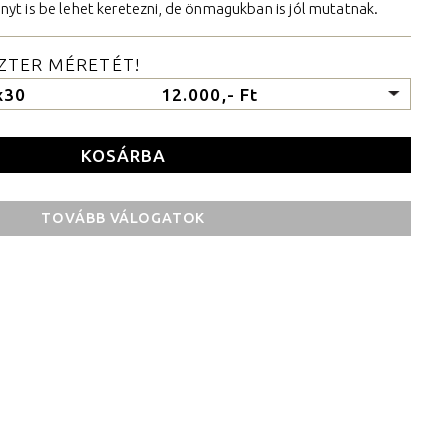
Tudnivalók és árak
yt is be lehet keretezni, de önmagukban is jól mutatnak.
Egyedi poszterek rendelése
SZTER MÉRETÉT!
Akciós termékek
x30
12.000,- Ft
Designbögrék
Ajándékutalvány
Hitvallásunk
Adatvédelmi tájékoztató
TOVÁBB VÁLOGATOK
ÁSZF