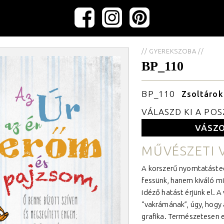
// GYEREKSZOBA //
BP_110
BP_110
Zsoltárok
VÁLASZD KI A PO
VÁSZ
MŰVÉSZETI 
A korszerű nyomtatástec
fessünk, hanem kiváló m
idéző hatást érjünk el. A 
“vakrámának”, úgy, hogy 
grafika. Természetesen ez