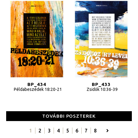
BP_434
BP_433
Példabeszédek 18:20-21
Zsidók 10:36-39
TOVÁBBI POSZTEREK
1
2
3
4
5
6
7
8