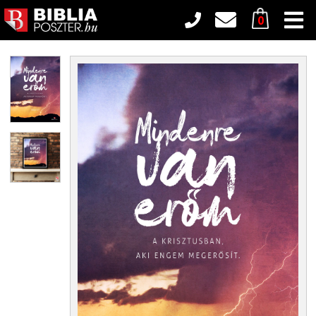
0
Poszterek
Art
Fekete-Fehér
Gyerekszoba
Romantikus
Modern
Természet
Város
Vintage
Angol nyelvű poszterek
Inspirációk
Tudnivalók és árak