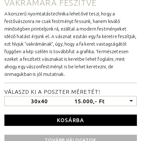
VAKRÁMÁRA FESZÍTVE
A korszerű nyomtatástechnika lehetővé teszi, hogy a
festővászonra ne csak festményt fessünk, hanem kiváló
minőségben printeljünk rá, ezáltal a modern festményeket
idéző hatást érjünk el. A vásznat ezután egy fa keretre feszítjük,
ezt hívjuk “vakrámának”, úgy, hogy a fa keret vastagságától
függően a kép szélén is továbbfut a grafika. Természetesen
ezeket a feszített vásznakat is keretbe lehet foglalni, mint
ahogy egy vászonfestményt is be lehet keretezni, de
önmagukban is jól mutatnak.
VÁLASZD KI A POSZTER MÉRETÉT!
30x40
15.000,- Ft
TOVÁBB VÁLOGATOK