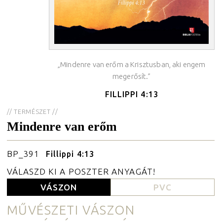
Egyedi poszterek rendelése
Akciós termékek
Designbögrék
Ajándékutalvány
„Mindenre van erőm a Krisztusban, aki engem
Hitvallásunk
megerősít.”
Adatvédelmi tájékoztató
FILLIPPI 4:13
ÁSZF
// TERMÉSZET //
Mindenre van erőm
BP_391
Fillippi 4:13
VÁLASZD KI A POSZTER ANYAGÁT!
VÁSZON
PVC
MŰVÉSZETI VÁSZON