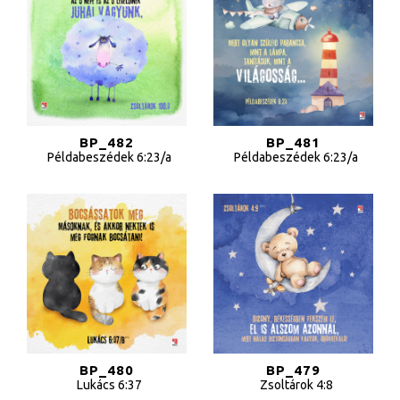
Egyedi poszterek rendelése
Akciós termékek
Designbögrék
Ajándékutalvány
Hitvallásunk
BP_482
BP_481
Adatvédelmi tájékoztató
Példabeszédek 6:23/a
Példabeszédek 6:23/a
ÁSZF
BP_480
BP_479
Lukács 6:37
Zsoltárok 4:8