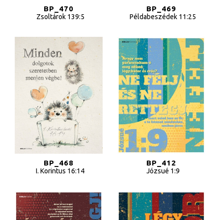
BP_470
BP_469
Zsoltárok 139:5
Példabeszédek 11:25
BP_468
BP_412
I. Korintus 16:14
Józsué 1:9