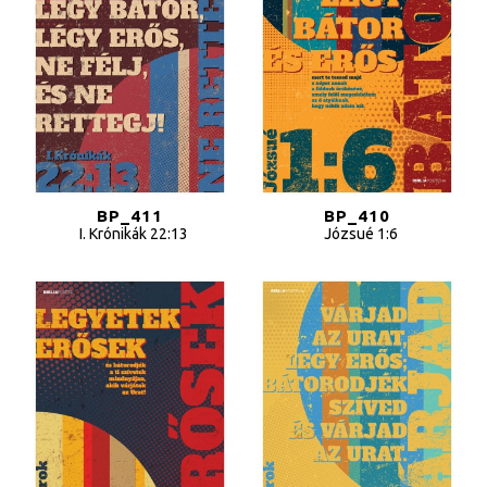
BP_411
BP_410
I. Krónikák 22:13
Józsué 1:6