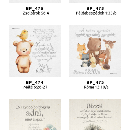
BP_476
BP_475
Zsoltárok 56:4
Példabeszédek 1:33/b
BP_474
BP_473
Máté 6:26-27
Róma 12:10/a