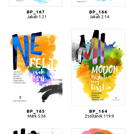
BP_167
BP_166
Jakab 1:21
Jakab 2:14
BP_165
BP_164
Márk 5:36
Zsoltárok 119:9