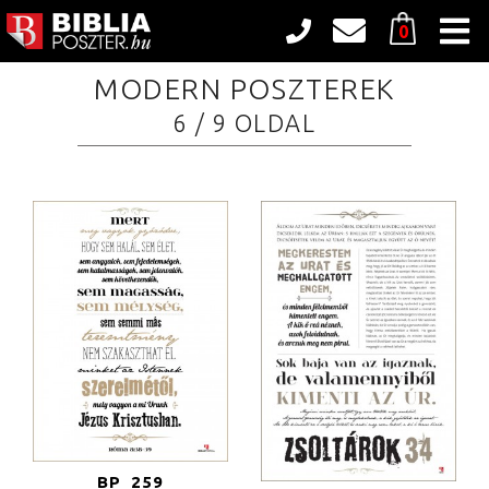
0
Poszterek
MODERN POSZTEREK
Art
6 / 9 OLDAL
Fekete-Fehér
Gyerekszoba
Romantikus
Modern
Természet
Város
Vintage
Angol nyelvű poszterek
Inspirációk
Tudnivalók és árak
BP_259