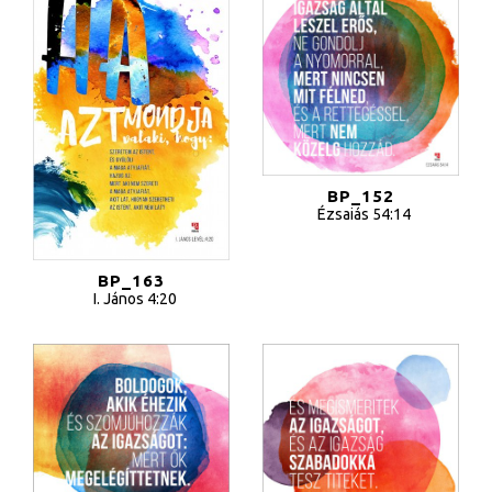
BP_152
Ézsaiás 54:14
BP_163
I. János 4:20