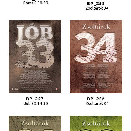
Egyedi poszterek rendelése
Róma 8:38-39
BP_258
Zsoltárok 34
Akciós termékek
Designbögrék
Ajándékutalvány
Hitvallásunk
Adatvédelmi tájékoztató
ÁSZF
BP_257
BP_256
Jób 33:14-30
Zsoltárok 34