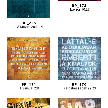
BP_172
Lukács 10:27
BP_253
V. Mózes 28:1-14
BP_171
BP_170
I. Sámuel 2:8
Példabeszédek 22:29